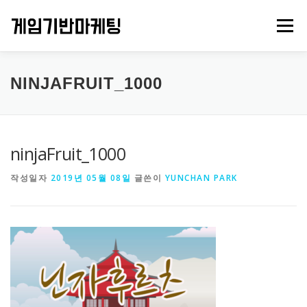
내
용
메뉴
으
로
바
로
PROJECTS
GAMES
ABOUT US
CONTACT
NINJAFRUIT_1000
가
기
ninjaFruit_1000
작성일자
2019년 05월 08일
글쓴이
YUNCHAN PARK