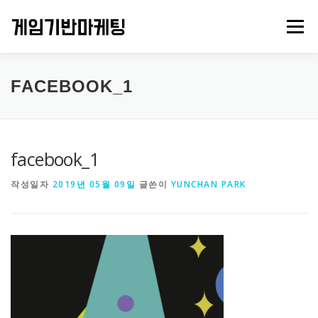
내
용
메뉴
으
로
바
로
PROJECTS
GAMES
ABOUT US
CONTACT
FACEBOOK_1
가
기
facebook_1
작성일자
2019년 05월 09일
글쓴이
YUNCHAN PARK