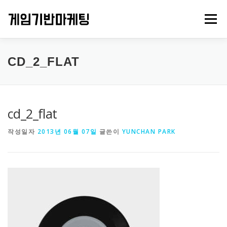
내
용
메뉴
으
로
바
로
PROJECTS
GAMES
ABOUT US
CONTACT
CD_2_FLAT
가
기
cd_2_flat
작성일자
2013년 06월 07일
글쓴이
YUNCHAN PARK