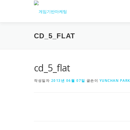
내
용
으
로
바
CD_5_FLAT
로
가
기
cd_5_flat
작성일자
2013년 06월 07일
글쓴이
YUNCHAN PAR