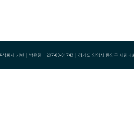
팅 주식회사 기반 | 박윤찬 | 207-88-01743 | 경기도 안양시 동안구 시민