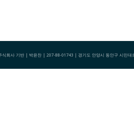
팅 주식회사 기반 | 박윤찬 | 207-88-01743 | 경기도 안양시 동안구 시민