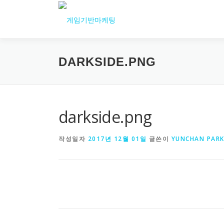
내
용
으
로
바
DARKSIDE.PNG
로
가
기
darkside.png
작성일자
2017년 12월 01일
글쓴이
YUNCHAN PAR