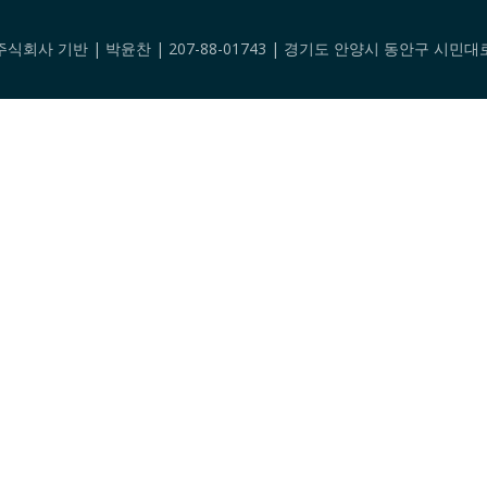
팅 주식회사 기반 | 박윤찬 | 207-88-01743 | 경기도 안양시 동안구 시민