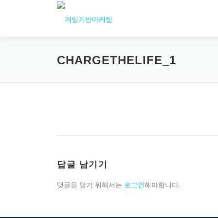
내
용
으
로
바
CHARGETHELIFE_1
로
가
기
답글 남기기
댓글을 달기 위해서는
로그인
해야합니다.