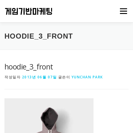
내
용
메뉴
으
로
바
로
PROJECTS
GAMES
ABOUT US
CONTACT
HOODIE_3_FRONT
가
기
hoodie_3_front
작성일자
2013년 06월 07일
글쓴이
YUNCHAN PARK