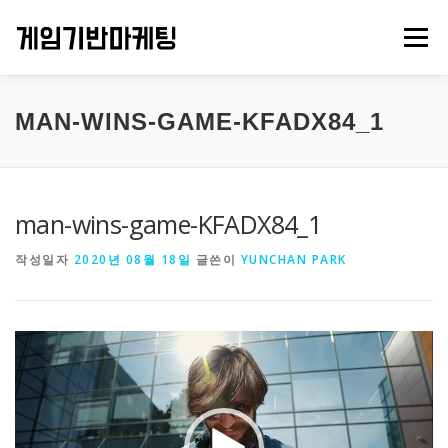
내
용
메뉴
으
로
바
로
PROJECTS
GAMES
ABOUT US
CONTACT
MAN-WINS-GAME-KFADX84_1
가
기
man-wins-game-KFADX84_1
작성일자
2020년 08월 18일
글쓴이
YUNCHAN PARK
비
디
오
플
레
이