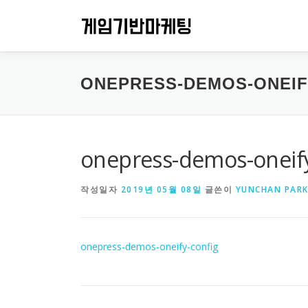
내
용
으
로
바
ONEPRESS-DEMOS-ONEIF
로
가
기
onepress-demos-oneify
작성일자
2019년 05월 08일
글쓴이
YUNCHAN PAR
onepress-demos-oneify-config