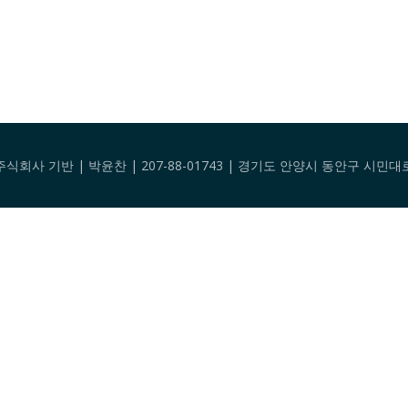
팅 주식회사 기반 | 박윤찬 | 207-88-01743 | 경기도 안양시 동안구 시민