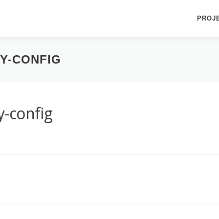
PROJ
Y-CONFIG
-config
K