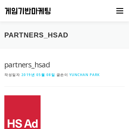
내
용
메뉴
으
로
바
로
PROJECTS
GAMES
ABOUT US
CONTACT
PARTNERS_HSAD
가
기
partners_hsad
작성일자
2019년 05월 08일
글쓴이
YUNCHAN PARK